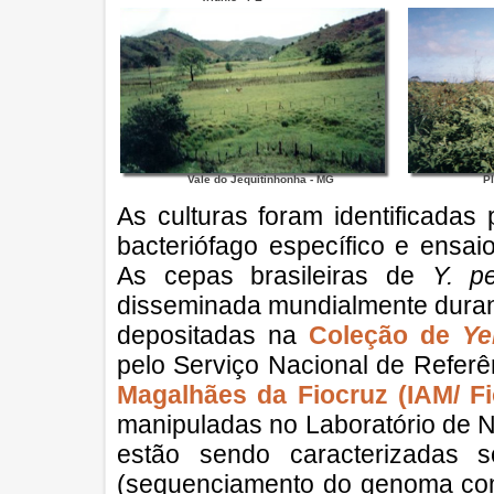
Vale do Jequitinhonha - MG
Pl
As culturas foram identificadas 
bacteriófago específico e ensai
As cepas brasileiras de
Y. pe
disseminada mundialmente durant
depositadas na
Coleção de
Ye
pelo Serviço Nacional de Refer
Magalhães da Fiocruz (IAM/ F
manipuladas no Laboratório de N
estão sendo caracterizadas 
(sequenciamento do genoma com