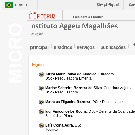
Simplifique!
Co
BRASIL
Fale com a Fiocruz
d
|
|
|
|
principal
histórico
serviços
publicações
Equipe
Alzira Maria Paiva de Almeida
, Curadora
DSc • Pesquisadora Emérita
Marise Sobreira Bezerra da Silva
, Curadora Adjunta
DSc • Pesquisadora
Matheus Filgueira Bezerra
, DSc • Pesquisador
Igor Vasconcelos Rocha
, DSc • Gerente da Qualidade
Biomédico Pleno
Laís Costa Agra
, DSc
Técnica